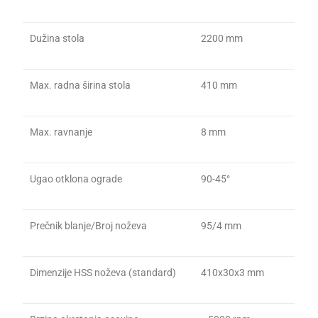
Dužina stola
2200 mm
Max. radna širina stola
410 mm
Max. ravnanje
8 mm
Ugao otklona ograde
90-45°
Prečnik blanje/Broj noževa
95/4 mm
Dimenzije HSS noževa (standard)
410x30x3 mm