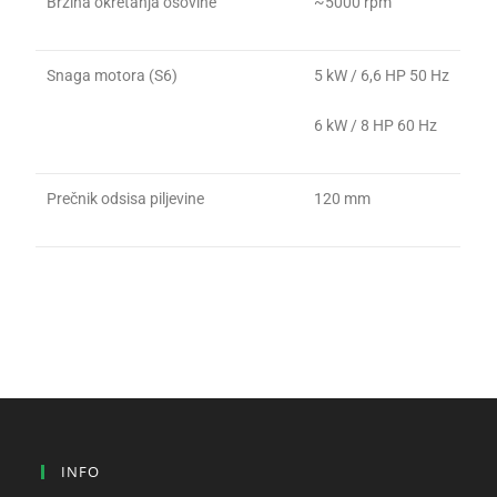
Brzina okretanja osovine
~5000 rpm
Snaga motora (S6)
5 kW / 6,6 HP 50 Hz
6 kW / 8 HP 60 Hz
Prečnik odsisa piljevine
120 mm
INFO