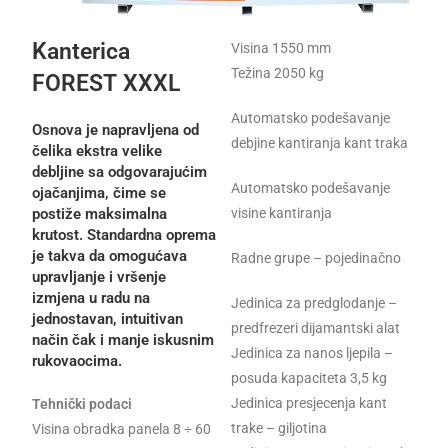
Kanterica
Visina 1550 mm
Težina 2050 kg
FOREST XXXL
Automatsko podešavanje
Osnova je napravljena od
debjine kantiranja kant traka
čelika ekstra velike
debljine sa odgovarajućim
Automatsko podešavanje
ojačanjima, čime se
postiže maksimalna
visine kantiranja
krutost. Standardna oprema
je takva da omogućava
Radne grupe – pojedinačno
upravljanje i vršenje
izmjena u radu na
Jedinica za predglodanje –
jednostavan, intuitivan
predfrezeri dijamantski alat
način čak i manje iskusnim
Jedinica za nanos ljepila –
rukovaocima.
posuda kapaciteta 3,5 kg
Jedinica presjecenja kant
Tehnički podaci
trake – giljotina
Visina obradka panela 8 ÷ 60