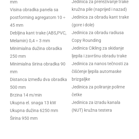
Jedinica za prerezivanje trake
mm
kružna pile (naprijed i nazad)
Visina obradka panela sa
Jedinica za obradu kant trake
postforming agregatom 10 ÷
(gore i dole)
45 mm
Jedinica za obradu radiusa
Debljina kant trake (ABS,PVC,
Copy Rounding
Melamin) 0,4 ÷ 3 mm
Jedinica Cikling za skidanje
Minimialna dužina obradka
ljepila i završnu obradu trake
250 mm
Jedinica za nanos tečnosti za
Minimialna širina obradka 90
čišćenje ljepila automaske
mm
brizgaljke
Distanca između dva obradka
Jedinica za poliranje polirne
500 mm
četke
Brzina 14 m/min
Jedinica za izradu kanala
Ukupna el. snaga 13 kW
(NUT) kružna testera
Ukupna dužina 6250 mm
Širina 950 mm