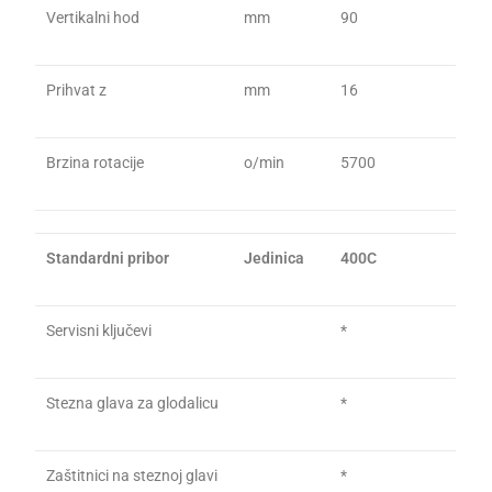
Vertikalni hod
mm
90
Prihvat z
mm
16
Brzina rotacije
o/min
5700
Standardni pribor
Jedinica
400C
Servisni ključevi
*
Stezna glava za glodalicu
*
Zaštitnici na steznoj glavi
*