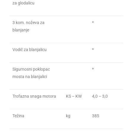
za glodalicu
3 kom. noževa za
*
blanjanje
Vodič za blanjalicu
*
Sigurnosni poklopac
*
mosta na blanjalici
Trofazna snaga motora
KS – KW
4,0 – 3,0
Težina
kg
385