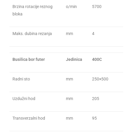
Brzina rotacije reznog
o/min
5700
bloka
Maks. dubina rezanja
mm
4
Busilica bor futer
Jedinica
400C
Radni sto
mm
250×500
Uzdužni hod
mm
205
Transverzalni hod
mm
95