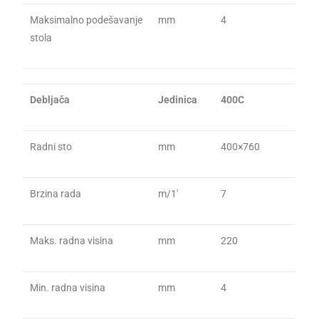
Maksimalno podešavanje
mm
4
stola
Debljača
Jedinica
400C
Radni sto
mm
400×760
Brzina rada
m/1′
7
Maks. radna visina
mm
220
Min. radna visina
mm
4