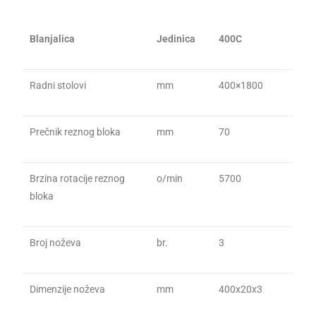
Blanjalica
Jedinica
400C
Radni stolovi
mm
400×1800
Prečnik reznog bloka
mm
70
Brzina rotacije reznog
o/min
5700
bloka
Broj noževa
br.
3
Dimenzije noževa
mm
400x20x3