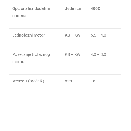
Opcionalna dodatna
Jedinica
400C
oprema
Jednofazni motor
KS – KW
5,5 – 4,0
Povećanje trofaznog
KS – KW
4,0 – 3,0
motora
Wescott (prečnik)
mm
16